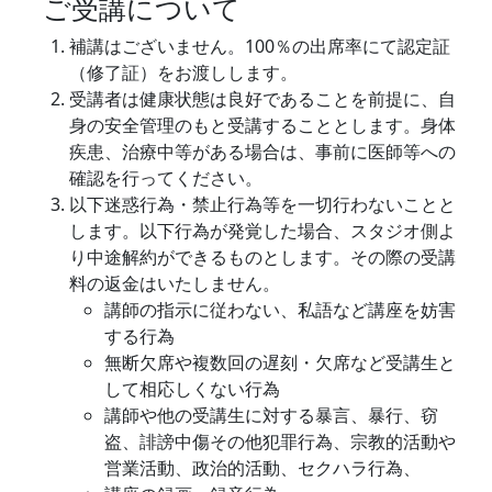
ご受講について
補講はございません。100％の出席率にて認定証
（修了証）をお渡しします。
受講者は健康状態は良好であることを前提に、自
身の安全管理のもと受講することとします。身体
疾患、治療中等がある場合は、事前に医師等への
確認を行ってください。
以下迷惑行為・禁止行為等を一切行わないことと
します。以下行為が発覚した場合、スタジオ側よ
り中途解約ができるものとします。その際の受講
料の返金はいたしません。
講師の指示に従わない、私語など講座を妨害
する行為
無断欠席や複数回の遅刻・欠席など受講生と
して相応しくない行為
講師や他の受講生に対する暴言、暴行、窃
盗、誹謗中傷その他犯罪行為、宗教的活動や
営業活動、政治的活動、セクハラ行為、