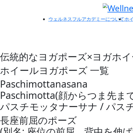
ウェルネスフルアカデミーについて
ホ
伝統的なヨガポーズ×ヨガホイ
ホイールヨガポーズ 一覧
Paschimottanasana
Paschimotta(顔からつま先
パスチモッタナーサナ / パス
長座前屈のポーズ
(別名: 座位の前屈、背中を伸