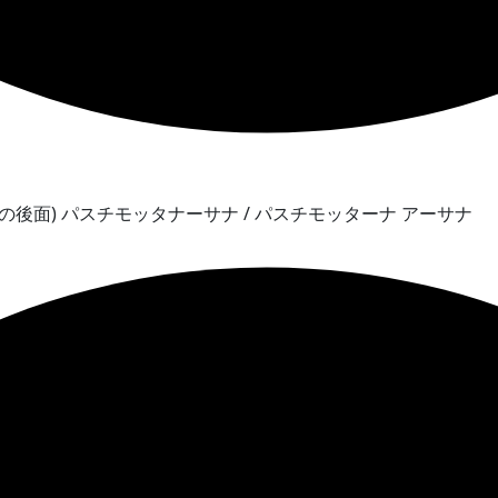
先までの体の後面) パスチモッタナーサナ / パスチモッターナ アーサナ